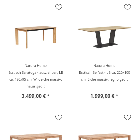
Natura Home
Natura Home
Esstisch Saratoga - ausziehbar, LB
Esstisch Belfast - LB ca. 220x100
ca. 180x95 cm, Wildeiche massiv,
cm, Eiche massiv, legno geölt
natur geölt
3.499,00 € *
1.999,00 € *