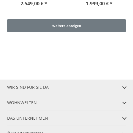
2.549,00 € *
1.999,00 € *
Weitere anzeigen
WIR SIND FÜR SIE DA
WOHNWELTEN
DAS UNTERNEHMEN