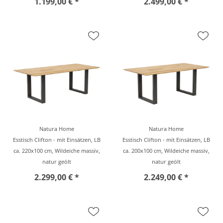
1.199,00 € *
2.499,00 € *
Natura Home
Natura Home
Esstisch Clifton - mit Einsätzen, LB
Esstisch Clifton - mit Einsätzen, LB
ca. 220x100 cm, Wildeiche massiv,
ca. 200x100 cm, Wildeiche massiv,
natur geölt
natur geölt
2.299,00 € *
2.249,00 € *