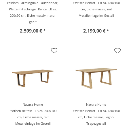
Esstisch Farmingdale - ausziehbar,
Esstisch Belfast - LB ca. 180x100
Platte mit schräger Kante, LB ca.
cm, Eiche massiv, mit
200x90 cm, Eiche massiv, natur
Metalleinlage im Gestell
geölt
2.599,00 € *
2.199,00 € *
Natura Home
Natura Home
Esstisch Belfast - LB ca. 240x100
Esstisch Belfast - LB ca. 180x100
cm, Eiche massiv, mit
cm, Eiche massiv, Legno,
Metalleinlage im Gestell
Trapezgestell