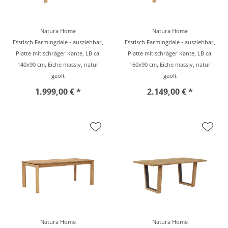
Natura Home
Natura Home
Esstisch Farmingdale - ausziehbar,
Esstisch Farmingdale - ausziehbar,
Platte mit schräger Kante, LB ca.
Platte mit schräger Kante, LB ca.
140x90 cm, Eiche massiv, natur
160x90 cm, Eiche massiv, natur
geölt
geölt
1.999,00 € *
2.149,00 € *
Natura Home
Natura Home