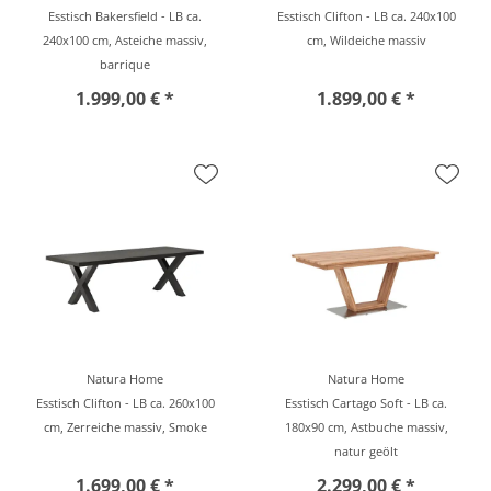
Esstisch Bakersfield - LB ca.
Esstisch Clifton - LB ca. 240x100
240x100 cm, Asteiche massiv,
cm, Wildeiche massiv
barrique
1.999,00 € *
1.899,00 € *
Natura Home
Natura Home
Esstisch Clifton - LB ca. 260x100
Esstisch Cartago Soft - LB ca.
cm, Zerreiche massiv, Smoke
180x90 cm, Astbuche massiv,
natur geölt
1.699,00 € *
2.299,00 € *