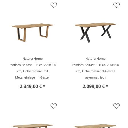
Natura Home
Natura Home
Esstisch Belfast - LB ca. 220x100
Esstisch Belfast - LB ca. 200x100
cm, Eiche massiv, mit
cm, Eiche massiv, X-Gestell
Metalleinlage im Gestell
asymmetrisch
2.349,00 € *
2.099,00 € *