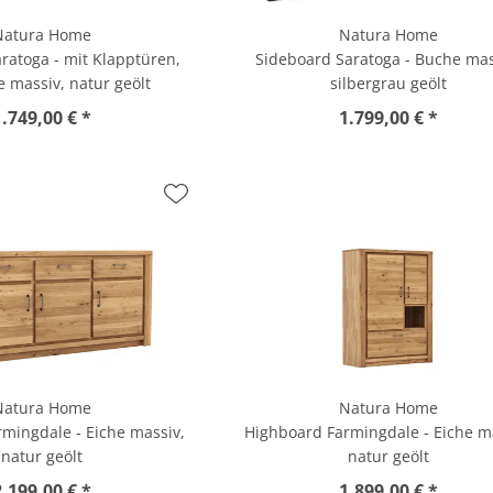
Natura Home
Natura Home
ratoga - mit Klapptüren,
Sideboard Saratoga - Buche mas
e massiv, natur geölt
silbergrau geölt
1.749,00 € *
1.799,00 € *
Natura Home
Natura Home
mingdale - Eiche massiv,
Highboard Farmingdale - Eiche m
natur geölt
natur geölt
2.199,00 € *
1.899,00 € *