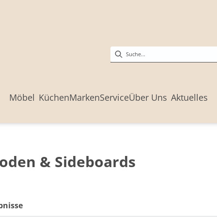
Möbel
Küchen
Marken
Service
Über Uns
Aktuelles
den & Sideboards
bnisse