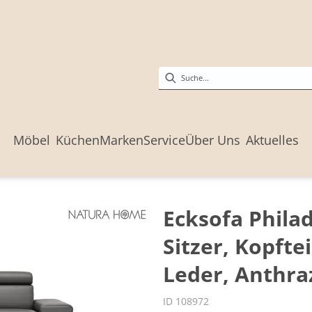
Möbel
Küchen
Marken
Service
Über Uns
Aktuelles
Ecksofa Philade
Sitzer, Kopftei
Leder, Anthra
ID 108972