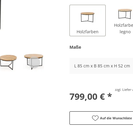
Holzfarb
Holzfarben
legno
Maße
L 85 cm x B 85 cm x H 52 cm
zzgl. Liefe
799,00 € *
Auf die Wunschliste