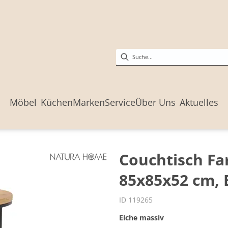
Möbel
Küchen
Marken
Service
Über Uns
Aktuelles
Couchtisch Fa
85x85x52 cm, 
ID 119265
Eiche massiv