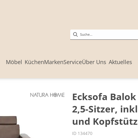
Möbel
Küchen
Marken
Service
Über Uns
Aktuelles
Ecksofa Balok 
2,5-Sitzer, in
und Kopfstütz
ID 134470