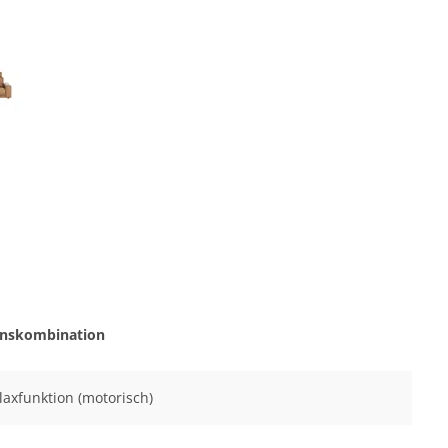
onskombination
elaxfunktion (motorisch)