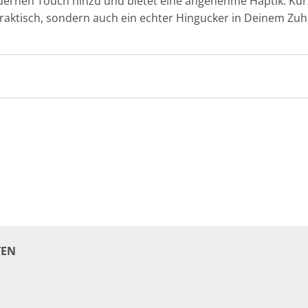
odernen Touch hinzu und bietet eine angenehme Haptik. Ku
 praktisch, sondern auch ein echter Hingucker in Deinem Zuh
EN