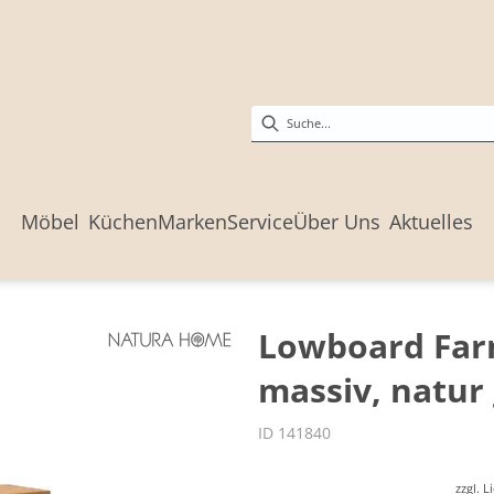
Möbel
Küchen
Marken
Service
Über Uns
Aktuelles
Lowboard Farm
massiv, natur 
ID 141840
zzgl. 