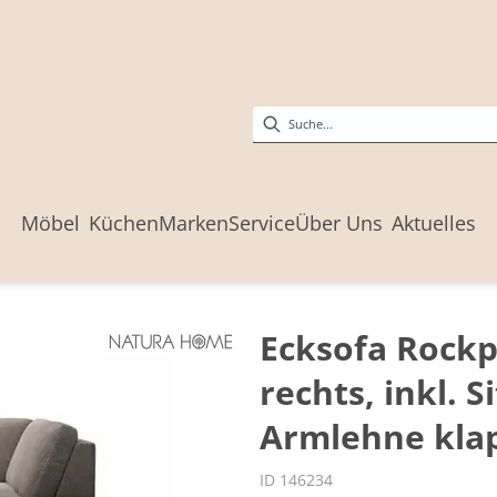
Möbel
Küchen
Marken
Service
Über Uns
Aktuelles
Ecksofa Rockpo
rechts, inkl. 
Armlehne klap
ID 146234