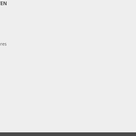
EN
res