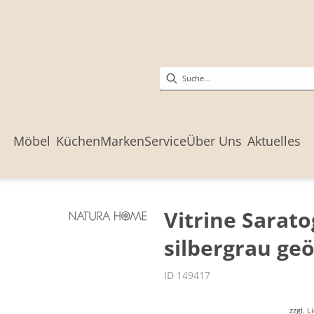
Möbel
Küchen
Marken
Service
Über Uns
Aktuelles
Vitrine Sarato
silbergrau geö
ID 149417
zzgl. 