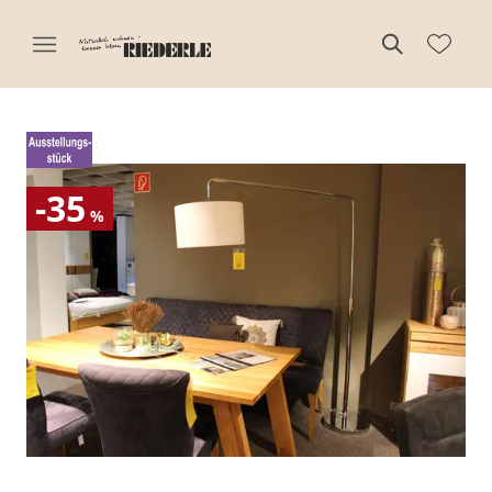
-35
%