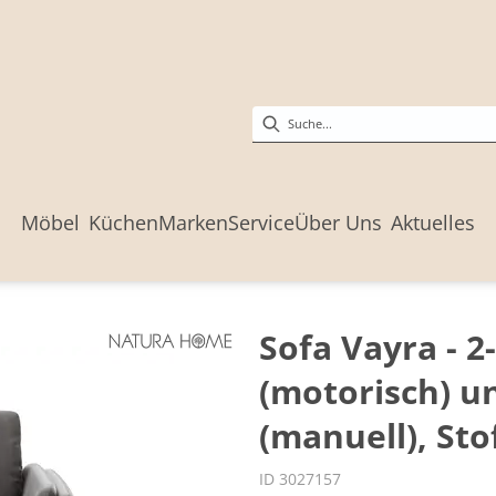
Möbel
Küchen
Marken
Service
Über Uns
Aktuelles
Sofa Vayra - 2
(motorisch) u
(manuell), Sto
ID 3027157