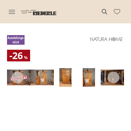
-26
%