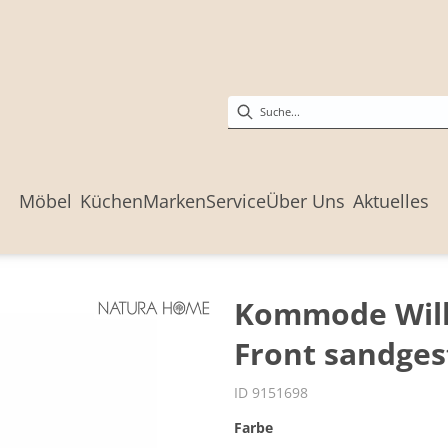
Möbel
Küchen
Marken
Service
Über Uns
Aktuelles
Kommode Willi
Front sandges
ID 9151698
Farbe