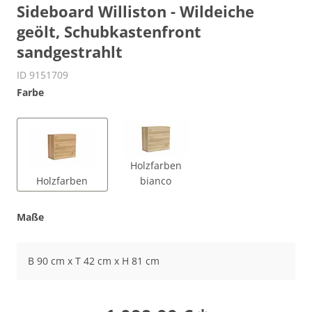
Sideboard Williston - Wildeiche
geölt, Schubkastenfront
sandgestrahlt
ID 9151709
Farbe
Holzfarben
Holzfarben
bianco
Maße
B 90 cm x T 42 cm x H 81 cm