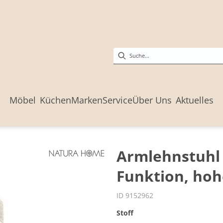
Möbel
Küchen
Marken
Service
Über Uns
Aktuelles
Armlehnstuhl 
Funktion, hoh
ID 9152962
Stoff