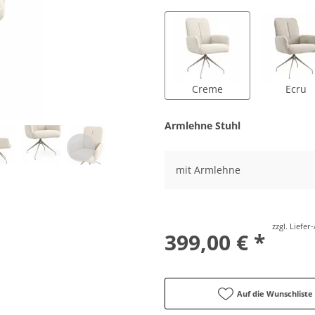
Creme
Ecru
Armlehne Stuhl
mit Armlehne
zzgl. Liefe
399,00 € *
Auf die Wunschliste