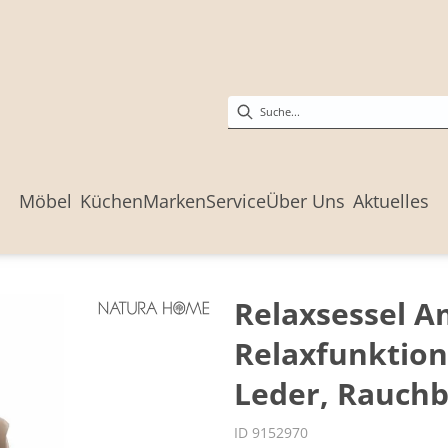
Möbel
Küchen
Marken
Service
Über Uns
Aktuelles
Relaxsessel Am
Relaxfunktion
Leder, Rauch
ID 9152970