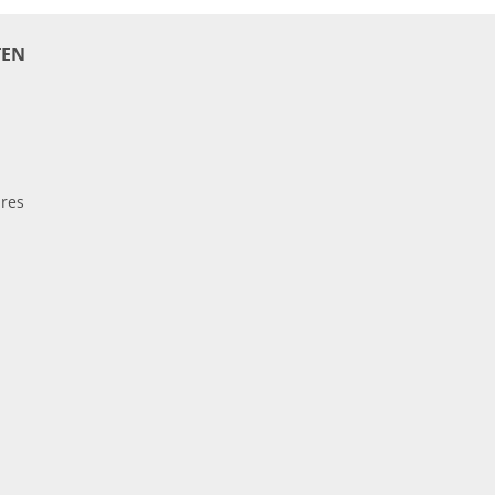
EN
res