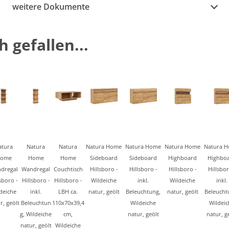
weitere Dokumente
 gefallen...
atura
Natura
Natura
Natura Home
Natura Home
Natura Home
Natura 
ome
Home
Home
Sideboard
Sideboard
Highboard
Highbo
dregal
Wandregal
Couchtisch
Hillsboro -
Hillsboro -
Hillsboro -
Hillsbor
sboro -
Hillsboro -
Hillsboro -
Wildeiche
inkl.
Wildeiche
inkl.
deiche
inkl.
LBH ca.
natur, geölt
Beleuchtung,
natur, geölt
Beleucht
r, geölt
Beleuchtun
110x70x39,4
Wildeiche
Wildeic
g, Wildeiche
cm,
natur, geölt
natur, g
natur, geölt
Wildeiche