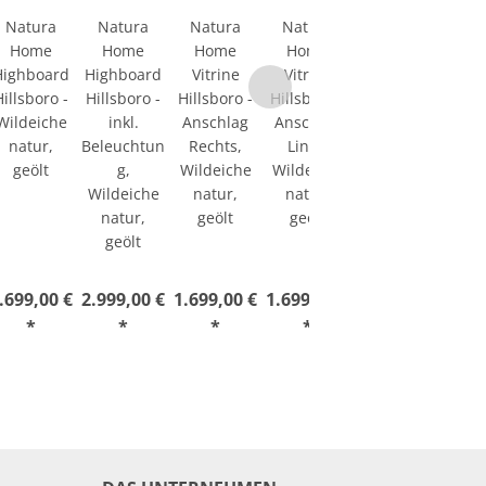
Natura
Natura
Natura
Natura
Natura
Home
Home
Home
Home
Home
Highboard
Highboard
Vitrine
Vitrine
Vitrine
Hillsboro -
Hillsboro -
Hillsboro -
Hillsboro -
Hillsboro -
Wildeiche
inkl.
Anschlag
Anschlag
inkl.
natur,
Beleuchtun
Rechts,
Links,
Beleuchtun
geölt
g,
Wildeiche
Wildeiche
g, Anschlag
Wildeiche
natur,
natur,
rechts,
natur,
geölt
geölt
Wildeiche
geölt
natur,
geölt
.699,00 €
2.999,00 €
1.699,00 €
1.699,00 €
1.999,00 €
*
*
*
*
*