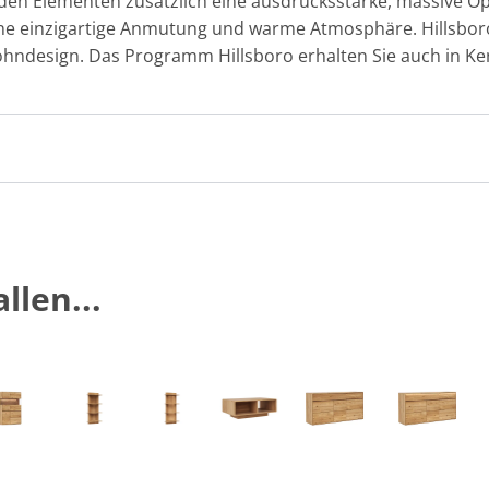
den Elementen zusätzlich eine ausdrucksstarke, massive Opt
ine einzigartige Anmutung und warme Atmosphäre. Hillsboro
hndesign. Das Programm Hillsboro erhalten Sie auch in K
llen...