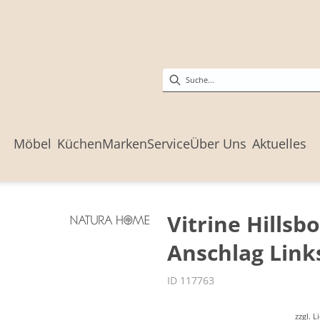
Möbel
Küchen
Marken
Service
Über Uns
Aktuelles
Vitrine Hillsb
Anschlag Links
ID 117763
zzgl. 