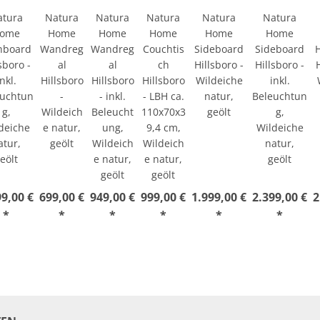
atura
Natura
Natura
Natura
Natura
Natura
ome
Home
Home
Home
Home
Home
hboard
Wandreg
Wandreg
Couchtis
Sideboard
Sideboard
sboro -
al
al
ch
Hillsboro -
Hillsboro -
inkl.
Hillsboro
Hillsboro
Hillsboro
Wildeiche
inkl.
euchtun
-
- inkl.
- LBH ca.
natur,
Beleuchtun
g,
Wildeich
Beleucht
110x70x3
geölt
g,
deiche
e natur,
ung,
9,4 cm,
Wildeiche
atur,
geölt
Wildeich
Wildeich
natur,
eölt
e natur,
e natur,
geölt
geölt
geölt
99,00 €
699,00 €
949,00 €
999,00 €
1.999,00 €
2.399,00 €
2
*
*
*
*
*
*