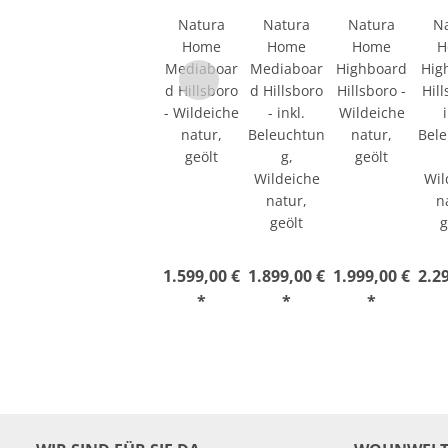
Natura
Natura
Natura
N
Home
Home
Home
H
Mediaboar
Mediaboar
Highboard
Hig
d Hillsboro
d Hillsboro
Hillsboro -
Hill
- Wildeiche
- inkl.
Wildeiche
natur,
Beleuchtun
natur,
Bel
geölt
g,
geölt
Wildeiche
Wil
natur,
n
geölt
g
1.599,00 €
1.899,00 €
1.999,00 €
2.2
*
*
*