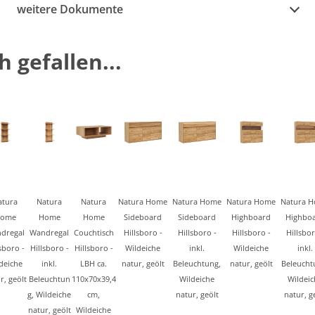
weitere Dokumente
 gefallen...
atura
Natura
Natura
Natura Home
Natura Home
Natura Home
Natura 
ome
Home
Home
Sideboard
Sideboard
Highboard
Highbo
dregal
Wandregal
Couchtisch
Hillsboro -
Hillsboro -
Hillsboro -
Hillsbor
sboro -
Hillsboro -
Hillsboro -
Wildeiche
inkl.
Wildeiche
inkl.
deiche
inkl.
LBH ca.
natur, geölt
Beleuchtung,
natur, geölt
Beleucht
r, geölt
Beleuchtun
110x70x39,4
Wildeiche
Wildeic
g, Wildeiche
cm,
natur, geölt
natur, g
natur, geölt
Wildeiche